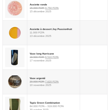
Assiette ronde
15.000
FCFA
9.750
FCFA
15 décembre 2025
Assiette à dessert Joy Passionfruit
11.000
FCFA
13 décembre 2025
Vase long Hurricane
18.500
FCFA
8.510
FCFA
17 novembre 2025
Vase argenté
20.000
FCFA
7.620
FCFA
10 novembre 2025
Tapis Green Combination
84.000
FCFA
–
319.000
FCFA
30 octobre 2025