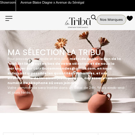
Showroom
Avenue Blaise Diagne x Avenue du Sénégal
Nos Marques
MA SÉLECTION LA TRIBÜ
Pour passer commande et être livré,
merci de copier le lien de la
"wishlist link" tout en bas de votre sélection et de nous la
partager sur Latribucommandes@gmail.com, en nous
indiquant si possible les quantités souhaitées, et vos
informations de livraison (nom, prénom, adresser et un
numéro de téléphone où vous joindre).
Votre commande sera traitée dans un délai de 24H. *Hors week-end
et jours fériés.