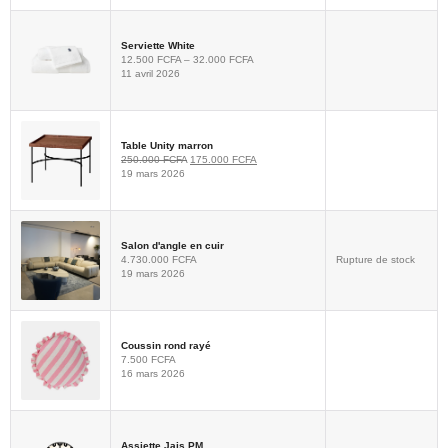
Serviette White
12.500
FCFA
–
32.000
FCFA
11 avril 2026
Table Unity marron
250.000
FCFA
175.000
FCFA
19 mars 2026
Salon d'angle en cuir
4.730.000
FCFA
Rupture de stock
19 mars 2026
Coussin rond rayé
7.500
FCFA
16 mars 2026
Assiette Jais PM