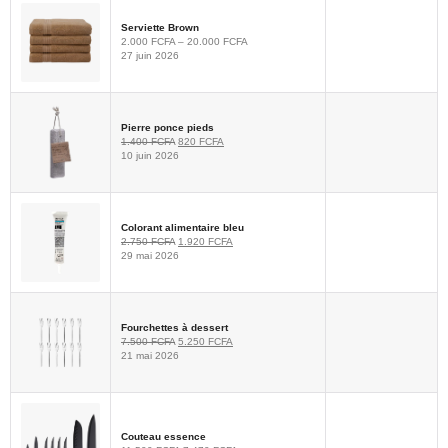
Serviette Brown
2.000
FCFA
–
20.000
FCFA
27 juin 2026
Pierre ponce pieds
1.400
FCFA
820
FCFA
10 juin 2026
Colorant alimentaire bleu
2.750
FCFA
1.920
FCFA
29 mai 2026
Fourchettes à dessert
7.500
FCFA
5.250
FCFA
21 mai 2026
Couteau essence