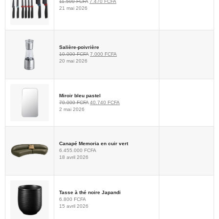
11.500
FCFA
7.470
FCFA
21 mai 2026
Salière-poivrière
10.000
FCFA
7.000
FCFA
20 mai 2026
Miroir bleu pastel
70.000
FCFA
40.740
FCFA
2 mai 2026
Canapé Memoria en cuir vert
6.455.000
FCFA
18 avril 2026
Tasse à thé noire Japandi
6.800
FCFA
15 avril 2026