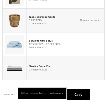
Tasse espresso Cordo
3.250
FCFA
Rupture de stock
27 octobre 2025
Serviette Office blue
12.500
FCFA
–
32.000
FCFA
26 octobre 2025
Matelas Dolce Vita
23 octobre 2025
Copy
Wishlist link: