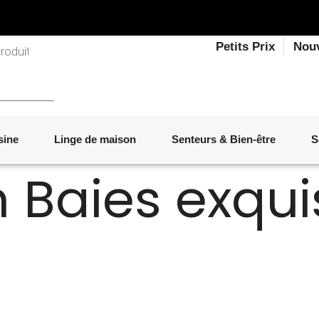
Petits Prix
Nou
sine
Linge de maison
Senteurs & Bien-être
S
n Baies exqu
LINGE DE LIT
OBJETS DÉCORATIFS
VAISSELLE
ÉLECTROMÉNAGER
SENTEURS D'INTÉRIEUR
SALON
ACCESSOIRES
MOBILIER DE JARDIN
PAPETERIE