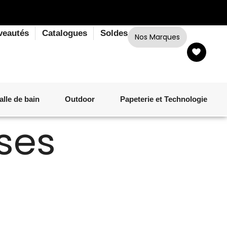
veautés
Catalogues
Soldes
Nos Marques
alle de bain
Outdoor
Papeterie et Technologie
ises
LINGE DE BAIN
LUMINAIRE
VERRERIE
MATÉRIEL DE CUISSON
CORPS ET CHEVEUX
SALLE À MANGER
LINGE DE BAIN
DÉCORATION OUTDOOR
TECHNOLOGIE