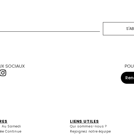
S'A
AUX SOCIAUX
POU
Ren
RES
LIENS UTILES
i Au Samedi
Qui sommes-nous ?
née Continue
Rejoignez notre équipe