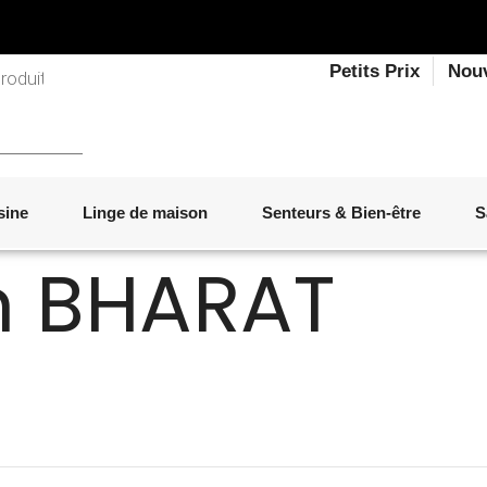
Petits Prix
Nou
sine
Linge de maison
Senteurs & Bien-être
S
n BHARAT
LINGE DE LIT
OBJETS DÉCORATIFS
VAISSELLE
ÉLECTROMÉNAGER
SENTEURS D'INTÉRIEUR
SALON
ACCESSOIRES
MOBILIER DE JARDIN
PAPETERIE