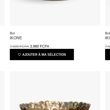
Bol
Bol
IKONE
IK
7.000
FCFA
3.980
FCFA
7.
AJOUTER À MA SÉLECTION