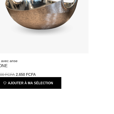
l avec anse
ONE
000
FCFA
2.650
FCFA
AJOUTER À MA SÉLECTION