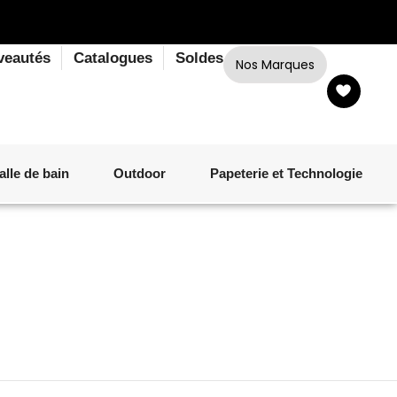
veautés
Catalogues
Soldes
Nos Marques
alle de bain
Outdoor
Papeterie et Technologie
LINGE DE BAIN
LUMINAIRE
VERRERIE
MATÉRIEL DE CUISSON
CORPS ET CHEVEUX
SALLE À MANGER
LINGE DE BAIN
DÉCORATION OUTDOOR
TECHNOLOGIE