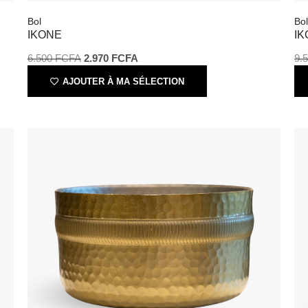
Bol
Bol
IKONE
IK
6.500
FCFA
2.970
FCFA
9.
AJOUTER À MA SÉLECTION