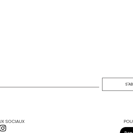
Load More
S'A