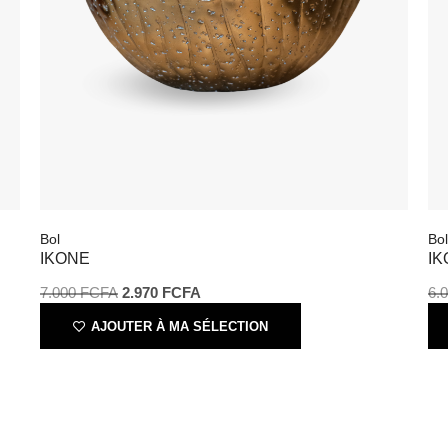
Bol
Bo
IKONE
IK
7.000
FCFA
2.970
FCFA
6.
AJOUTER À MA SÉLECTION