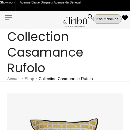
Showroom
Avenue Blaise Diagne x Avenue du Sénégal
Nos Marques
Collection
Casamance
Rufolo
Accueil
Shop
Collection Casamance Rufolo
>
>