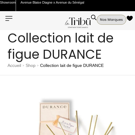
Showroom
Avenue Blaise Diagne x Avenue du Sénégal
Nos Marques
Collection lait de
figue DURANCE
Accueil
Shop
Collection lait de figue DURANCE
>
>