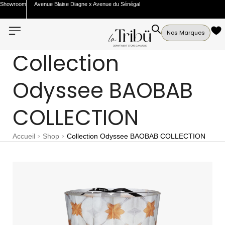
Showroom
Avenue Blaise Diagne x Avenue du Sénégal
Nos Marques
Collection
Odyssee BAOBAB
COLLECTION
Accueil
Shop
Collection Odyssee BAOBAB COLLECTION
>
>