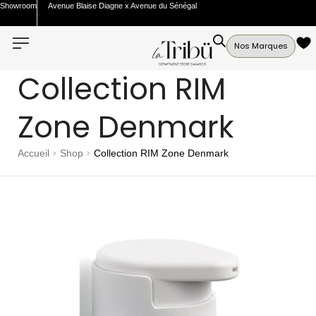
Showroom
Avenue Blaise Diagne x Avenue du Sénégal
Nos Marques
Collection RIM
Zone Denmark
Accueil
Shop
Collection RIM Zone Denmark
>
>