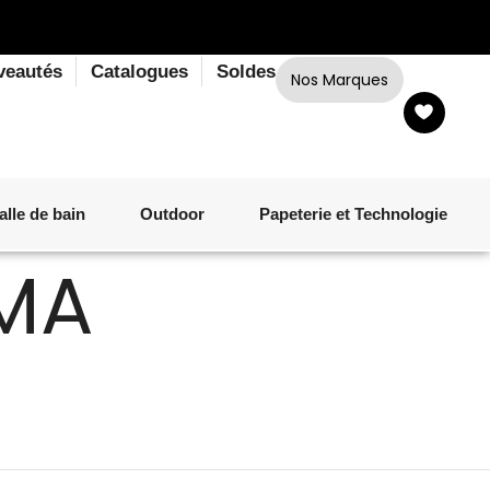
veautés
Catalogues
Soldes
Nos Marques
EMA
alle de bain
Outdoor
Papeterie et Technologie
LINGE DE BAIN
LUMINAIRE
VERRERIE
MATÉRIEL DE CUISSON
CORPS ET CHEVEUX
SALLE À MANGER
LINGE DE BAIN
DÉCORATION OUTDOOR
TECHNOLOGIE