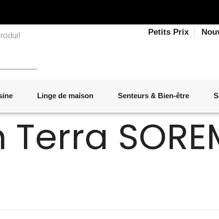
Petits Prix
Nou
n Terra SOR
sine
Linge de maison
Senteurs & Bien-être
S
LINGE DE LIT
OBJETS DÉCORATIFS
VAISSELLE
ÉLECTROMÉNAGER
SENTEURS D'INTÉRIEUR
SALON
ACCESSOIRES
MOBILIER DE JARDIN
PAPETERIE