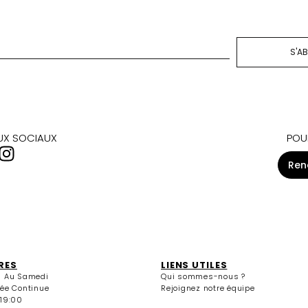
S'A
AUX SOCIAUX
POU
Ren
RES
LIENS UTILES
i Au Samedi
Qui sommes-nous ?
née Continue
Rejoignez notre équipe
 19:00
edi
13:30 / 15:00 - 19:00