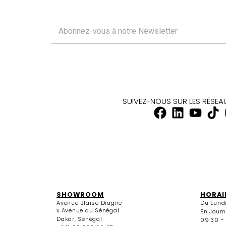
SUIVEZ-NOUS SUR LES RÉSE
SHOWROOM
HORAI
Avenue Blaise Diagne
Du Lund
x Avenue du Sénégal
En Jour
Dakar, Sénégal
09:30 -
+221 33 922 36 27
Le Vendr
+221 33 922 36 28
09:30 - 