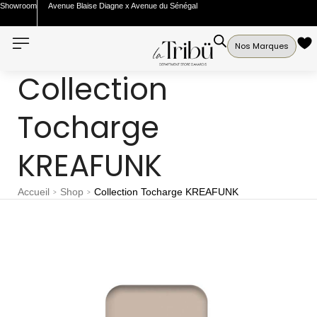
Showroom
Avenue Blaise Diagne x Avenue du Sénégal
Nos Marques
Collection
Tocharge
KREAFUNK
Accueil
Shop
Collection Tocharge KREAFUNK
>
>