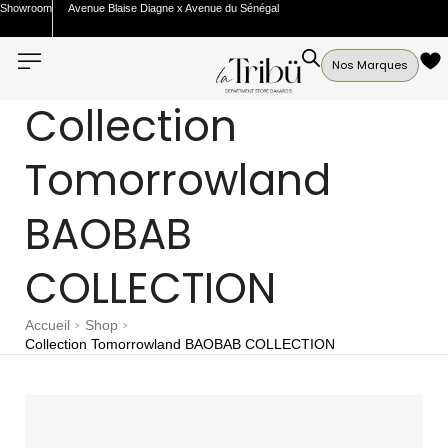
Showroom
Avenue Blaise Diagne x Avenue du Sénégal
Nos Marques
Collection
Tomorrowland
BAOBAB
COLLECTION
Accueil
Shop
>
>
Collection Tomorrowland BAOBAB COLLECTION