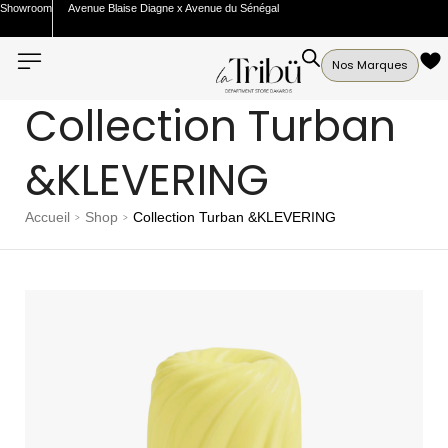
Showroom
Avenue Blaise Diagne x Avenue du Sénégal
Nos Marques
Collection Turban
&KLEVERING
Accueil
Shop
Collection Turban &KLEVERING
>
>