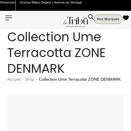
Showroom
Avenue Blaise Diagne x Avenue du Sénégal
Nos Marques
Collection Ume
Terracotta ZONE
DENMARK
Accueil
Shop
Collection Ume Terracotta ZONE DENMARK
>
>