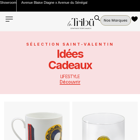
Showroom
Avenue Blaise Diagne x Avenue du Sénégal
Nos Marques
SÉLECTION SAINT-VALENTIN
Idées
Cadeaux
LIFESTYLE
Découvrir