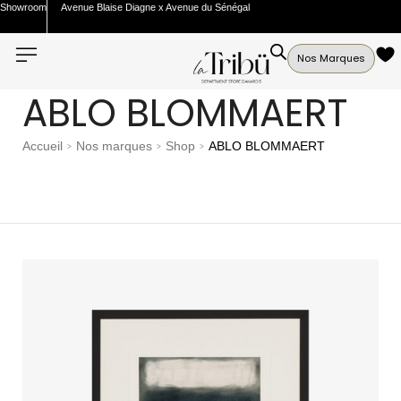
Showroom
Avenue Blaise Diagne x Avenue du Sénégal
Nos Marques
ABLO BLOMMAERT
Accueil
Nos marques
Shop
ABLO BLOMMAERT
>
>
>