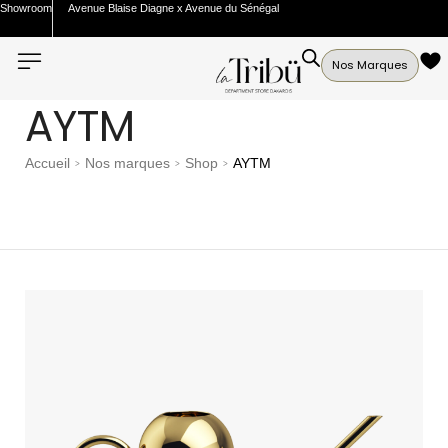
Showroom
Avenue Blaise Diagne x Avenue du Sénégal
Nos Marques
AYTM
Accueil
Nos marques
Shop
AYTM
>
>
>