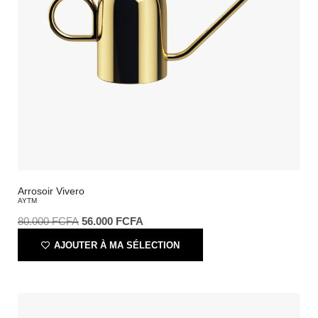
Arrosoir Vivero
AYTM
80.000
FCFA
56.000
FCFA
AJOUTER À MA SÉLECTION