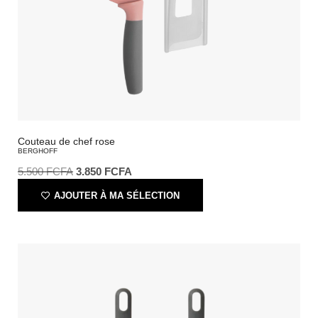
Couteau de chef rose
BERGHOFF
5.500
FCFA
3.850
FCFA
AJOUTER À MA SÉLECTION