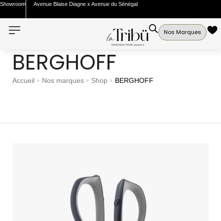
Showroom
Avenue Blaise Diagne x Avenue du Sénégal
Nos Marques
BERGHOFF
Accueil
Nos marques
Shop
BERGHOFF
>
>
>