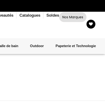
veautés
Catalogues
Soldes
Nos Marques
alle de bain
Outdoor
Papeterie et Technologie
LINGE DE BAIN
LUMINAIRE
VERRERIE
MATÉRIEL DE CUISSON
CORPS ET CHEVEUX
SALLE À MANGER
LINGE DE BAIN
DÉCORATION OUTDOOR
TECHNOLOGIE