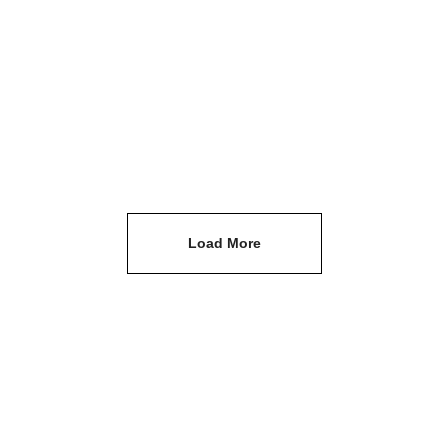
Set de 2 verres Bangle
Set
LSA INTERNATIONAL
LS
25.000
FCFA
17.500
FCFA
25
AJOUTER À MA SÉLECTION
Load More