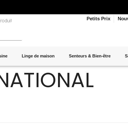
Petits Prix
Nou
sine
Linge de maison
Senteurs & Bien-être
S
RNATIONAL
LINGE DE LIT
OBJETS DÉCORATIFS
VAISSELLE
ÉLECTROMÉNAGER
SENTEURS D'INTÉRIEUR
SALON
ACCESSOIRES
MOBILIER DE JARDIN
PAPETERIE