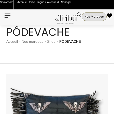
Showroom
Avenue Blaise Diagne x Avenue du Sénégal
Nos Marques
PÔDEVACHE
Accueil
Nos marques
Shop
PÔDEVACHE
>
>
>