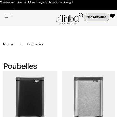
Showroom
Avenue Blaise Diagne x Avenue du Sénégal
Nos Marques
Accueil
Poubelles
Poubelles