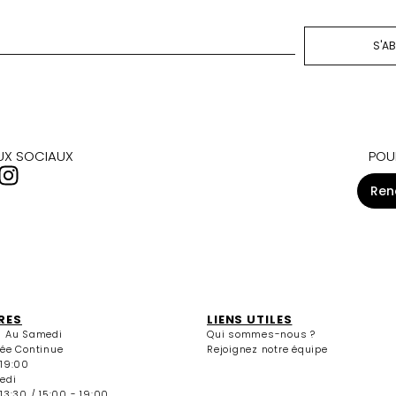
S'A
AUX SOCIAUX
POU
Ren
RES
LIENS UTILES
i Au Samedi
Qui sommes-nous ?
née Continue
Rejoignez notre équipe
 19:00
edi
13:30 / 15:00 - 19:00