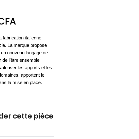
ACCESSOIRES
CFA
ESPACE SOLDES
BIEN-ÊTRE
a fabrication italienne
NOS MARQUES
BUREAUX
TEXTILE
ècle. La marque propose
HYGIÈNE
ACCESSOIRES
, un nouveau langage de
on de l’être ensemble.
aloriser les apports et les
domaines, apportent le
dans la mise en place.
r cette pièce