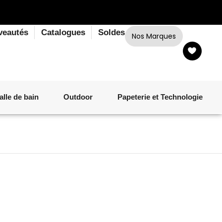
veautés
Catalogues
Soldes
Nos Marques
alle de bain
Outdoor
Papeterie et Technologie
LINGE DE BAIN
LUMINAIRE
VERRERIE
MATÉRIEL DE CUISSON
CORPS ET CHEVEUX
SALLE À MANGER
LINGE DE BAIN
DÉCORATION OUTDOOR
TECHNOLOGIE