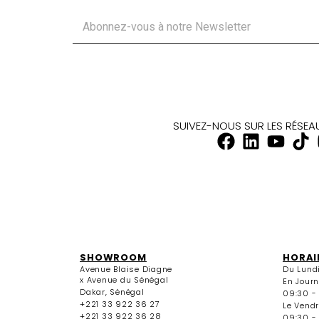
SUIVEZ-NOUS SUR LES RÉSE
SHOWROOM
HORAI
Avenue Blaise Diagne
Du Lund
x Avenue du Sénégal
En Jour
Dakar, Sénégal
09:30 -
+221 33 922 36 27
Le Vendr
+221 33 922 36 28
09:30 - 