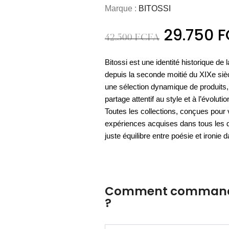
ART & CULTURE
29.750
F
NOUVEAU
MATÉRIEL
42.500
FCFA
OUTDOOR
COCOONING
Nos meubles
L'essentiel
ART DE LA TABLE
NOUVEAU
es essentiels
PARFUMS DE LINGE
ACCESSOIRES
Espace
Les vases
BAOBAB COLLECTION
PAPETERIE
UTILITAIRES
LUMINAIRE OUTDOOR
Espace
D'appoint
cuisine
outdoor
Nos housses
bien-être
Bitossi est une identité historique de l
de sol
Nos cartes
Les sprays
verrerie
CHAMBRE À COUCHER
de couette
DÉCORATION MURALE
depuis la seconde moitié du XIXe si
de voeux
d'ambiance
DÉCOUVRIR
ACCESSOIRES
BIEN-ÊTRE
une sélection dynamique de produits
DÉCOUVRIR
DÉCOUVRIR
DÉCOUVRIR
DÉCOUVRIR
DÉCOUVRIR
ACCESSOIRES
partage attentif au style et à l’évoluti
DÉCOUVRIR
DÉCOUVRIR
Toutes les collections, conçues pour v
DÉCOUVRIR
expériences acquises dans tous les 
juste équilibre entre poésie et ironie 
Comment commande
?
Au showroom