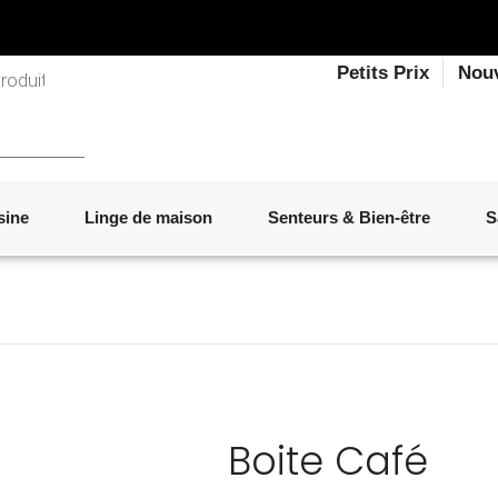
Petits Prix
Nou
sine
Linge de maison
Senteurs & Bien-être
S
LINGE DE LIT
OBJETS DÉCORATIFS
VAISSELLE
ÉLECTROMÉNAGER
SENTEURS D'INTÉRIEUR
SALON
ACCESSOIRES
MOBILIER DE JARDIN
PAPETERIE
Boite Café
Marque :
BITOSSI