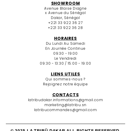
SHOWROOM
Avenue Blaise Diagne
x Avenue du Sénégal
Dakar, Sénégal
+221 33 922 36 27
+221 33 922 36 28
HORAIRES
Du Lundi Au Samedi
En Journée Continue
09:30 - 19:00
Le Vendredi
09:30 - 13:30 / 15:00 - 19:00
LIENS UTILES
Qui sommes-nous ?
Rejoignez notre équipe
CONTACTS
latribudakar.informations@gmail.com
marketing@latribu.sn
latribucommandes@gmail.com
© 2025 LA TRIBÜ DAKAR ALL RIGHTS RESERVED.