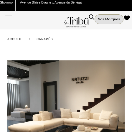
Showroom
Avenue Blaise Diagne x Avenue du Sénégal
Nos Marques
ACCUEIL
CANAPÉS