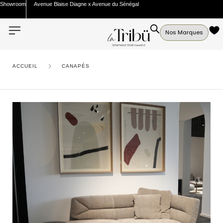
Showroom
Avenue Blaise Diagne x Avenue du Sénégal
Nos Marques
ACCUEIL
CANAPÉS