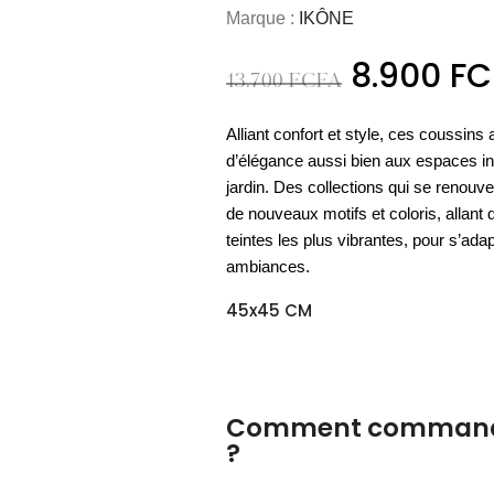
ART & CULTURE
8.900
FC
NOUVEAU
MATÉRIEL
13.700
FCFA
OUTDOOR
COCOONING
Nos meubles
L'essentiel
ART DE LA TABLE
NOUVEAU
es essentiels
PARFUMS DE LINGE
ACCESSOIRES
Espace
Les vases
BAOBAB COLLECTION
PAPETERIE
UTILITAIRES
LUMINAIRE OUTDOOR
Espace
D'appoint
cuisine
outdoor
Nos housses
bien-être
Alliant confort et style, ces coussins
de sol
Nos cartes
Les sprays
verrerie
CHAMBRE À COUCHER
de couette
DÉCORATION MURALE
d’élégance aussi bien aux espaces in
de voeux
d'ambiance
DÉCOUVRIR
ACCESSOIRES
BIEN-ÊTRE
jardin. Des collections qui se renou
DÉCOUVRIR
DÉCOUVRIR
DÉCOUVRIR
DÉCOUVRIR
DÉCOUVRIR
ACCESSOIRES
de nouveaux motifs et coloris, allant
DÉCOUVRIR
DÉCOUVRIR
teintes les plus vibrantes, pour s’adap
DÉCOUVRIR
ambiances.
45x45 CM
Comment commande
?
Au showroom