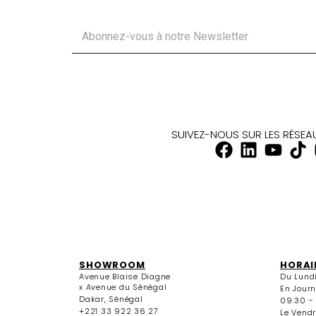
SUIVEZ-NOUS SUR LES RÉSE
SHOWROOM
HORAI
Avenue Blaise Diagne
Du Lund
x Avenue du Sénégal
En Jour
Dakar, Sénégal
09:30 -
+221 33 922 36 27
Le Vendr
+221 33 922 36 28
09:30 - 