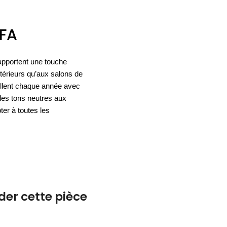
ACCESSOIRES
FA
ESPACE SOLDES
BIEN-ÊTRE
 apportent une touche
NOS MARQUES
BUREAUX
TEXTILE
térieurs qu’aux salons de
HYGIÈNE
ACCESSOIRES
vellent chaque année avec
 des tons neutres aux
ter à toutes les
r cette pièce