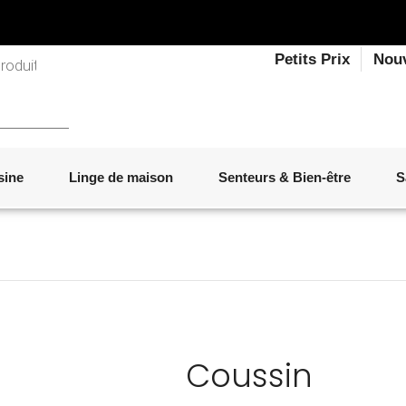
Petits Prix
Nou
sine
Linge de maison
Senteurs & Bien-être
S
LINGE DE LIT
OBJETS DÉCORATIFS
VAISSELLE
ÉLECTROMÉNAGER
SENTEURS D'INTÉRIEUR
SALON
ACCESSOIRES
MOBILIER DE JARDIN
PAPETERIE
Coussin
Marque :
IKÔNE