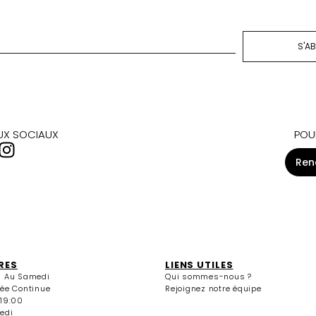
S'A
AUX SOCIAUX
POU
Ren
RES
LIENS UTILES
i Au Samedi
Qui sommes-nous ?
née Continue
Rejoignez notre équipe
 19:00
edi
13:30 / 15:00 - 19:00