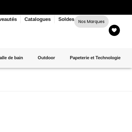
veautés
Catalogues
Soldes
Nos Marques
alle de bain
Outdoor
Papeterie et Technologie
LINGE DE BAIN
LUMINAIRE
VERRERIE
MATÉRIEL DE CUISSON
CORPS ET CHEVEUX
SALLE À MANGER
LINGE DE BAIN
DÉCORATION OUTDOOR
TECHNOLOGIE