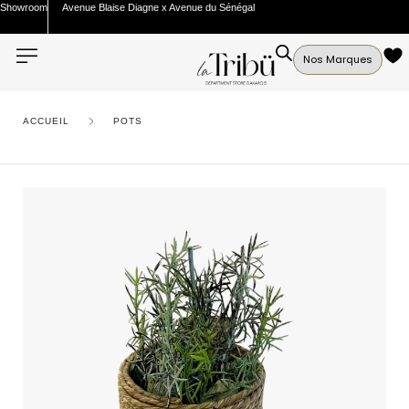
Showroom
Avenue Blaise Diagne x Avenue du Sénégal
Nos Marques
ACCUEIL
POTS