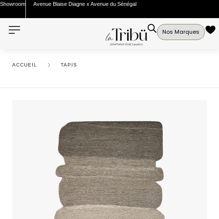
Showroom
Avenue Blaise Diagne x Avenue du Sénégal
Nos Marques
ACCUEIL
TAPIS