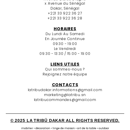
x Avenue du Sénégal
Dakar, Sénégal
+221 33 922 36 27
+221 33 922 36 28
HORAIRES
Du Lundi Au Samedi
En Journée Continue
09:30 - 19:00
Le Vendredi
09:30 - 13:30 / 15:00 - 19:00
LIENS UTILES
Qui sommes-nous ?
Rejoignez notre équipe
CONTACTS
latribudakar.informations@gmail.com
marketing@latribu.sn
latribucommandes@gmail.com
© 2025 LA TRIBÜ DAKAR ALL RIGHTS RESERVED.
mobilier • décoration • linge de maison • art de la table • outdoor