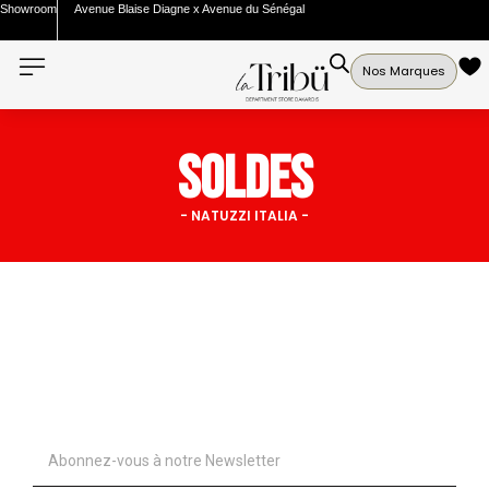
Showroom
Avenue Blaise Diagne x Avenue du Sénégal
Nos Marques
SOLDES
- NATUZZI ITALIA -