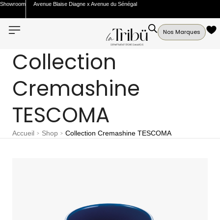
Showroom
Avenue Blaise Diagne x Avenue du Sénégal
Nos Marques
Collection
Cremashine
TESCOMA
Accueil
Shop
Collection Cremashine TESCOMA
>
>