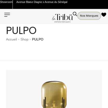
Showroom
Avenue Blaise Diagne x Avenue du Sénégal
Nos Marques
PULPO
Accueil
Shop
PULPO
>
>