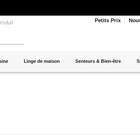
Petits Prix
Nou
sine
Linge de maison
Senteurs & Bien-être
S
LINGE DE LIT
OBJETS DÉCORATIFS
VAISSELLE
ÉLECTROMÉNAGER
SENTEURS D'INTÉRIEUR
SALON
ACCESSOIRES
MOBILIER DE JARDIN
PAPETERIE