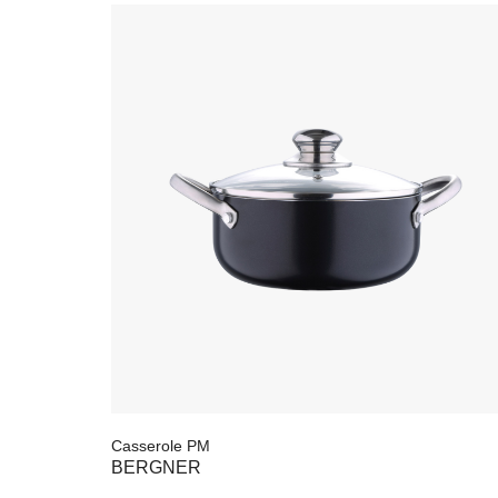
Casserole PM
BERGNER
20.000
FCFA
13.000
FCFA
AJOUTER À MA SÉLECTION