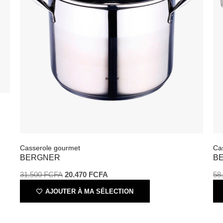
Casserole gourmet
C
BERGNER
31.500
FCFA
20.470
FCFA
5
AJOUTER À MA SÉLECTION