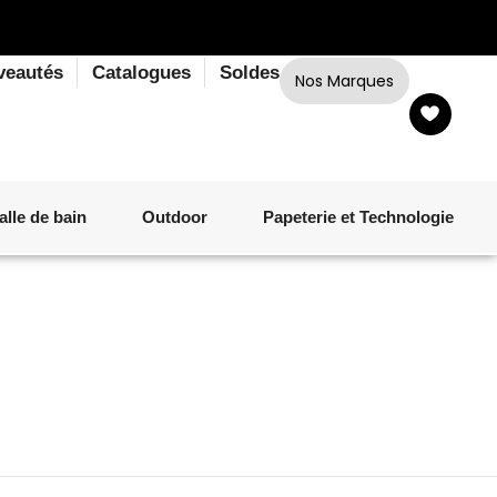
veautés
Catalogues
Soldes
Nos Marques
alle de bain
Outdoor
Papeterie et Technologie
LINGE DE BAIN
LUMINAIRE
VERRERIE
MATÉRIEL DE CUISSON
CORPS ET CHEVEUX
SALLE À MANGER
LINGE DE BAIN
DÉCORATION OUTDOOR
TECHNOLOGIE