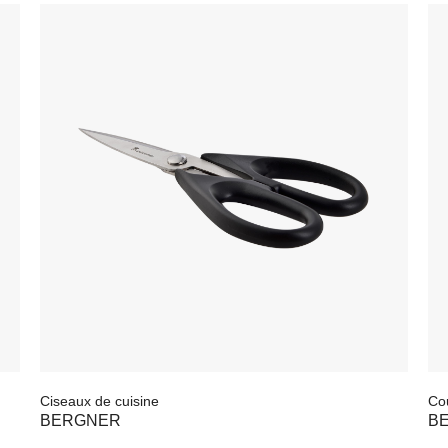
Ciseaux de cuisine
C
BERGNER
4.000
FCFA
2.600
FCFA
7
AJOUTER À MA SÉLECTION