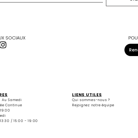
S'A
AUX SOCIAUX
POU
Ren
RES
LIENS UTILES
i Au Samedi
Qui sommes-nous ?
née Continue
Rejoignez notre équipe
 19:00
edi