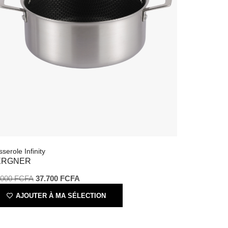
asserole Infinity
BERGNER
8.000
FCFA
37.700
FCFA
AJOUTER À MA SÉLECTION