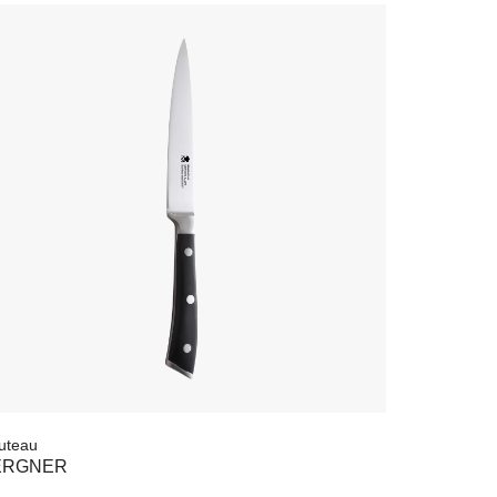
outeau
BERGNER
.500
FCFA
4.870
FCFA
AJOUTER À MA SÉLECTION