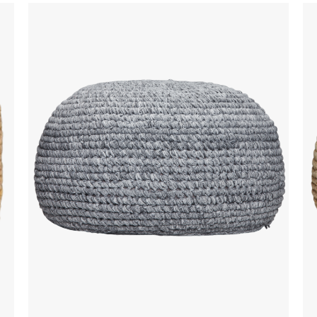
Pouf Arezzo
P
SUNS