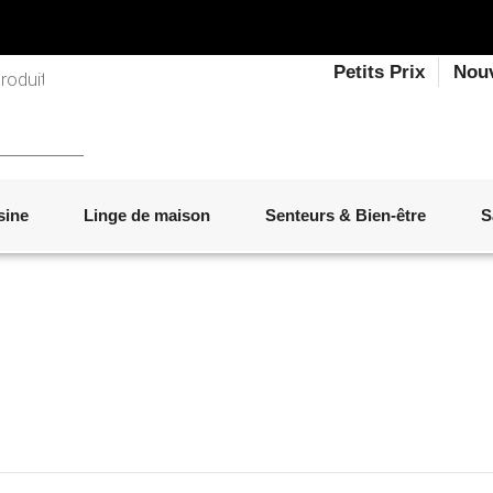
Petits Prix
Nou
sine
Linge de maison
Senteurs & Bien-être
S
LINGE DE LIT
OBJETS DÉCORATIFS
VAISSELLE
ÉLECTROMÉNAGER
SENTEURS D'INTÉRIEUR
SALON
ACCESSOIRES
MOBILIER DE JARDIN
PAPETERIE