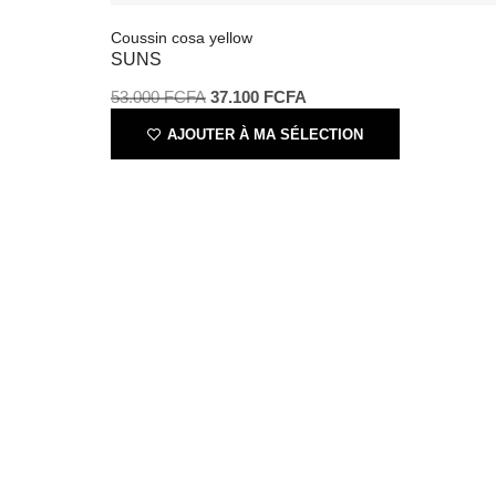
53.000
FCFA
37.100
FCFA
AJOUTER À MA SÉLECTION