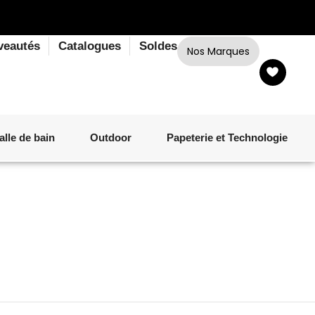
veautés
Catalogues
Soldes
Nos Marques
alle de bain
Outdoor
Papeterie et Technologie
LINGE DE BAIN
LUMINAIRE
VERRERIE
MATÉRIEL DE CUISSON
CORPS ET CHEVEUX
SALLE À MANGER
LINGE DE BAIN
DÉCORATION OUTDOOR
TECHNOLOGIE