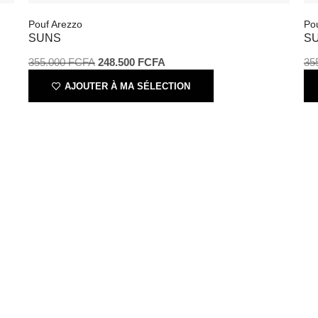
355.000
FCFA
248.500
FCFA
3
AJOUTER À MA SÉLECTION
Load More