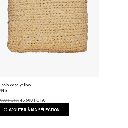
oussin cosa yellow
SUNS
5.000
FCFA
45.500
FCFA
AJOUTER À MA SÉLECTION