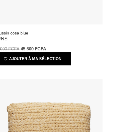
oussin cosa blue
SUNS
5.000
FCFA
45.500
FCFA
AJOUTER À MA SÉLECTION